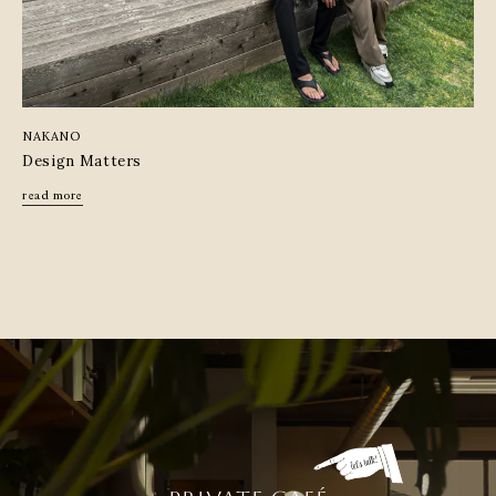
Lineup
ミッドセンチュリーデザイン住宅
Mid-Century Modern Home
ガレージハウス
NAKANO
Villa / Shop
Design Matters
read more
ショップデザイン
Shop / Interior / Furniture
リノベーション
Used house / Shop
ガレージ
Master's Garage
初めての方へ
施工事例
オーナー様の暮らし