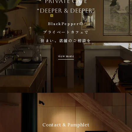
PRIVATE CAFÉ
性能について
“DEEPER & DEEPER”
住まいの事典
イベント
BlackPepperの
インフォメーション
プライベートカフェで
住まい、店舗のご相談を
採用情報
私たちについて
view more
TO ARCHITECTS
“Deeper & Deeper”
プライベートカフェで無料相談
お問い合わせ・資料請求
Contact & Pamphlet
株式会社BlackPepper