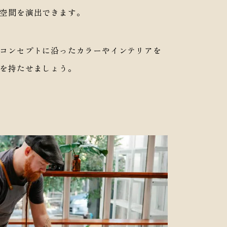
空間を演出できます。
& Deeper”
フェで無料相談
コンセプトに沿ったカラーやインテリアを
を持たせましょう。
せ・資料請求
9-2489