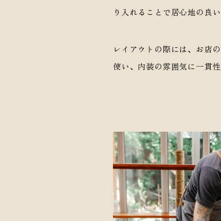
 Interior / Furniture
り入れることで居心地の良い
ベーション
“Deeper 
プライベートカ
house / Shop
レイアウトの際には、お店の
使い、内装の雰囲気に一貫性
ージ
お問い合わ
r's Garage
1-0043
長野県長野市吉田5-18-25 SUBURBAN
Telephone 026-21