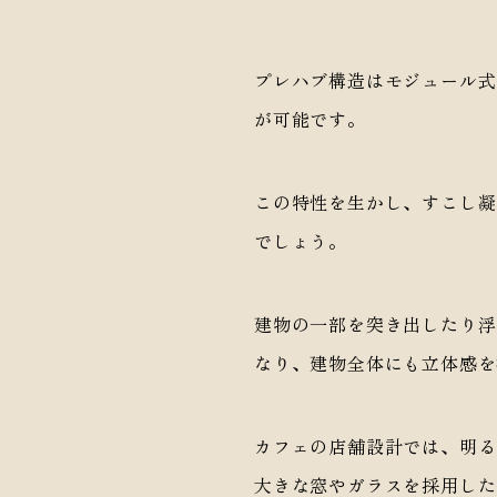
プレハブ構造はモジュール式
が可能です。
この特性を生かし、すこし凝
でしょう。
ドセンチュリーデザイン住宅
初めての方へ
建物の一部を突き出したり浮
entury Modern Home
施工事例
なり、建物全体にも立体感を
ージハウス
オーナー様の暮らし
 / Shop
性能について
カフェの店舗設計では、明る
ップデザイン
大きな窓やガラスを採用した
住まいの事典