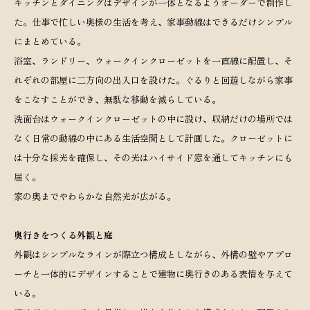
キッチンとダイニングはデザインが一体となるようオーダーで制作し
た。仕事で忙しい奥様の生活を考え、家事動線はできるだけシンプル
にまとめている。
浴室、ランドリー、ウォークインクローゼットを一直線に配置し、そ
れぞれの部屋に二方向の出入口を設けた。ぐるりと回遊しながら家事
をこなすことができ、無駄な移動を減らしている。
洗面台はウォークインクローゼットの中に設け、収納だけの場所では
なく日常の動線の中にある生活空間として計画した。クローゼットに
は十分な採光を確保し、その光はハイサイド窓を通してキッチンにも
届く。
家の奥までやわらかな自然光が広がる。
奥行きをつくる外観と庭
外観はシンプルなラインが際立つ構成としながら、外構の壁やアプロ
ーチと一体的にデザインすることで建物に奥行きのある表情を与えて
いる。