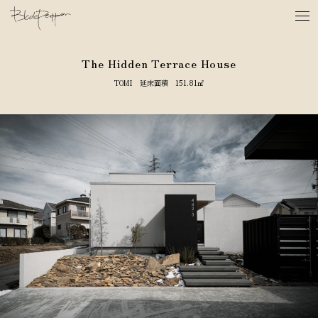
The Hidden Terrace House
TOMI 延床面積 151.81㎡