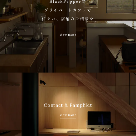
BlackPepperの
イベント
プライベートカフェで
インフォメーション
住まい、店舗のご相談を
採用情報
私たちについて
view more
TO ARCHITECTS
“Deeper & Deeper”
プライベートカフェで無料相談
お問い合わせ・資料請求
Contact & Pamphlet
view more
株式会社BlackPepper
本社・長野オフィス
〒381-0043