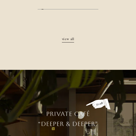
ミッドセンチュリーデザイン住宅
Mid-Century Modern Home
ガレージハウス
Villa / Shop
ショップデザイン
view all
Shop / Interior / Furniture
リノベーション
Used house / Shop
ガレージ
Master's Garage
初めての方へ
施工事例
オーナー様の暮らし
PRIVATE CAFÉ
性能について
“DEEPER & DEEPER”
住まいの事典