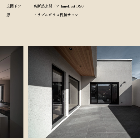
玄関ドア
高断熱玄関ドア InnoBest D50
窓
トリプルガラス樹脂サッシ
Lineup