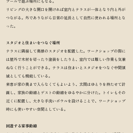
プールで遊ぶ場所にもなる。
リビングの大きな開口を開ければ室内とテラスが一体となり内と外が
つながる。外でありながら日常の延長として自然に使われる場所とな
った。
スタジオと住まいをつなぐ場所
テラスに隣接して奥様のスタジオを配置した。ワークショップの際に
は屋外で木材を切ったり塗装をしたりと、室内では難しい作業も気兼
ねなく行うことができる。テラスは住まいとスタジオをつなぐ中間領
域としても機能している。
来客が家の奥まで入らなくてもよいよう、玄関はゆとりを持たせて計
画し、家族の動線とゲストの動線をゆるやかに分けた。トイレもその
近くに配置し、大きな手洗いボウルを設けることで、ワークショップ
時にも使いやすい空間としている。
回遊する家事動線