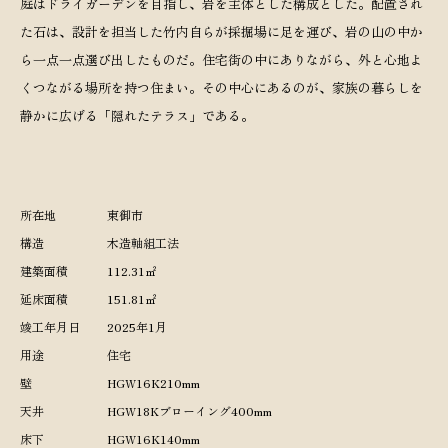
庭はドライガーデンを目指し、岩を主体とした構成とした。配置され
た石は、設計を担当した竹内自らが採掘場に足を運び、岩の山の中か
ら一点一点選び出したものだ。住宅街の中にありながら、外と心地よ
くつながる場所を持つ住まい。その中心にあるのが、家族の暮らしを
静かに広げる「隠れたテラス」である。
所在地
東御市
構造
木造軸組工法
建築面積
112.31㎡
延床面積
151.81㎡
竣工年月日
2025年1月
用途
住宅
壁
HGW16K210mm
天井
HGW18Kブローイング400mm
床下
HGW16K140mm